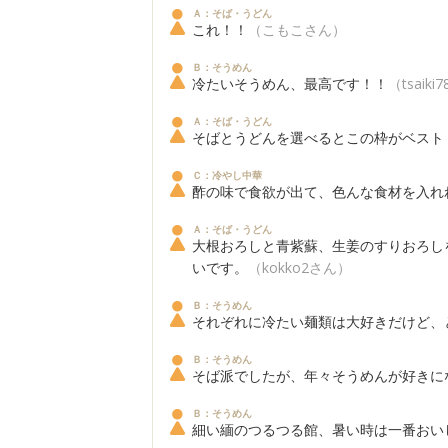
Ａ：そば・うどん
これ！！
（こもこさん）
Ｂ：そうめん
冷たいそうめん、最高です！！
（tsaik
Ａ：そば・うどん
そばとうどんを選べるとこの枠がベスト
Ｃ：冷やし中華
酢の味で食欲が出て、色んな食材を入れ
Ａ：そば・うどん
大根おろしと青紫蘇、生姜のすりおろし
いです。
（kokko2さん）
Ｂ：そうめん
それぞれに冷たい麺類は大好きだけど、
Ｂ：そうめん
そば派でしたが、年々そうめんが好きに
Ｂ：そうめん
細い緬のつるつる館、暑い時は一番おい