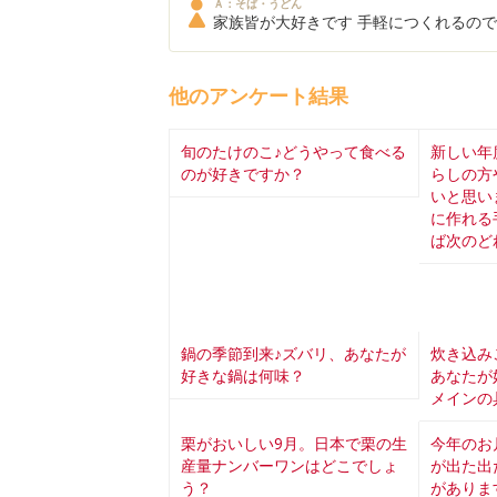
Ａ：そば・うどん
家族皆が大好きです 手軽につくれるの
他のアンケート結果
旬のたけのこ♪どうやって食べる
新しい年
のが好きですか？
らしの方
いと思い
に作れる
ば次のど
鍋の季節到来♪ズバリ、あなたが
炊き込み
好きな鍋は何味？
あなたが
メインの
栗がおいしい9月。日本で栗の生
今年のお
産量ナンバーワンはどこでしょ
が出た出
う？
がありま