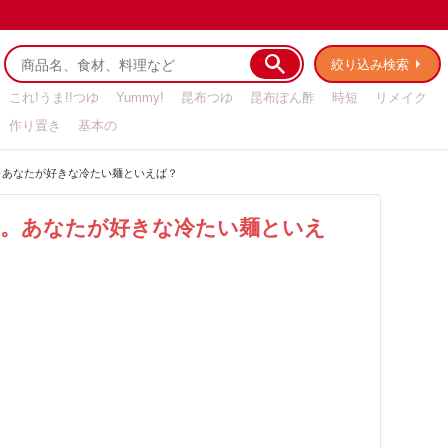
絞り込み検索
これ!うま!!つゆ
Yummy!
昆布つゆ
昆布ぽん酢
時短
リメイク
作り置き
基本の
。あなたが好きな冷たい麺といえば？
節。あなたが好きな冷たい麺といえ