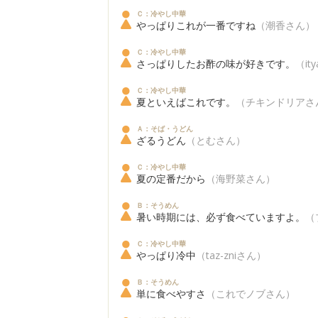
Ｃ：冷やし中華
やっぱりこれが一番ですね
（潮香さん）
Ｃ：冷やし中華
さっぱりしたお酢の味が好きです。
（it
Ｃ：冷やし中華
夏といえばこれです。
（チキンドリアさ
Ａ：そば・うどん
ざるうどん
（とむさん）
Ｃ：冷やし中華
夏の定番だから
（海野菜さん）
Ｂ：そうめん
暑い時期には、必ず食べていますよ。
（
Ｃ：冷やし中華
やっぱり冷中
（taz-zniさん）
Ｂ：そうめん
単に食べやすさ
（これでノブさん）