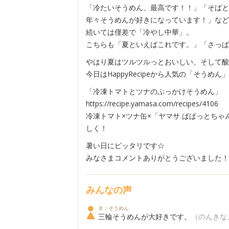
「冷たいそうめん、最高です！！」「そばと
年々そうめんが好きになっています！」など
続いては僅差で「冷やし中華」。
こちらも「夏といえばこれです。」「さっぱ
やはり夏はツルツルっとおいしい、そして酸
今日はHappyRecipeから人気の「そうめん
「冷凍トマトとツナのぶっかけそうめん」
https://recipe.yamasa.com/recipes/4106
冷凍トマト×ツナ缶×「ヤマサ ぱぱっとちゃん
しく！
暑い日にピッタリです☆
みなさまコメントありがとうございました！
みんなの声
Ｂ：そうめん
三輪そうめんが大好きです。
（のんきな