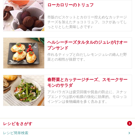
ローカロリーのトリュフ
市販のビスケットとカロリー控えめなカッテージ
チーズを加えたチョコトリュフ。コクがあってし
っとりとした美味しさです♪
ヘルシーチーズタルタルのジュレがけオー
プンサンド
作れるティップと白だしレモンジュレの絡んだ野
菜との相性が抜群です。
春野菜とカッテージチーズ、スモークサー
モンのサラダ
アスパラガスは疲労回復や貧血の防止に、スナッ
プエンドウは肌や粘膜の強化に効果的。モロッコ
インゲンは食物繊維を多く含みます。
レシピをさがす
レシピ簡単検索