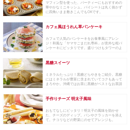
マフィン型を使った、パーティーにもおすすめの
華やかなミニキッシュ。パイシートは丸く抜かず
に四角いまま敷きこんでもOKです。
カフェ風ほうれん草パンケーキ
カフェで人気のパンケーキをお食事風にアレン
ジ！和風な「ヤマサごまだれ専科」が意外な程パ
ンケーキにピッタリです。盛りつけもタワーのよ
うに積み上げ...
黒糖スイーツ
ミネラルたっぷり！黒糖どらやきをご紹介。黒糖
にはミネラルが豊富に含まれていてコクもあって
まろやか。沖縄ではお茶に黒糖がベストなお茶請
けになって...
手作りチーズ 明太子風味
おもてなしにピッタリ！明太子の風味を効かせ
た、チーズのディップ。パンやクラッカーを添え
て。チコリなどの野菜にのせてアレンジも。