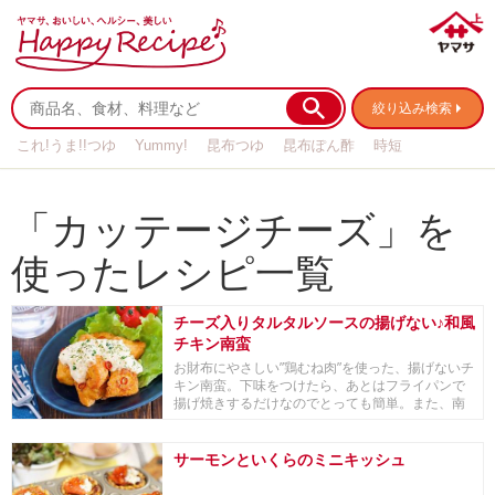
絞り込み検索
これ!うま!!つゆ
Yummy!
昆布つゆ
昆布ぽん酢
時短
リメイク
作り置き
基本の
「カッテージチーズ」を
使ったレシピ一覧
チーズ入りタルタルソースの揚げない♪和風
チキン南蛮
お財布にやさしい”鶏むね肉”を使った、揚げないチ
キン南蛮。下味をつけたら、あとはフライパンで
揚げ焼きするだけなのでとっても簡単。また、南
蛮だれ...
サーモンといくらのミニキッシュ