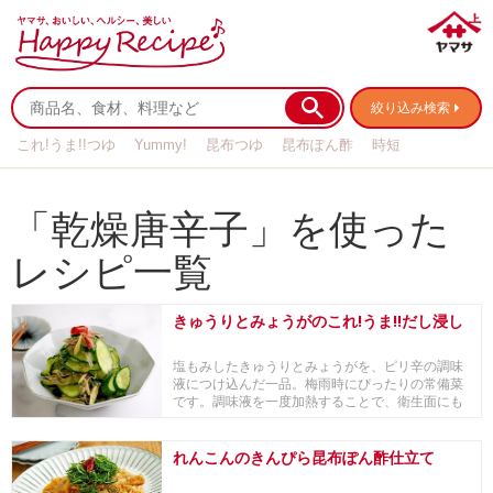
絞り込み検索
これ!うま!!つゆ
Yummy!
昆布つゆ
昆布ぽん酢
時短
リメイク
作り置き
基本の
「乾燥唐辛子」を使った
レシピ一覧
きゅうりとみょうがのこれ!うま!!だし浸し
塩もみしたきゅうりとみょうがを、ピリ辛の調味
液につけ込んだ一品。梅雨時にぴったりの常備菜
です。調味液を一度加熱することで、衛生面にも
配慮しています。
れんこんのきんぴら昆布ぽん酢仕立て