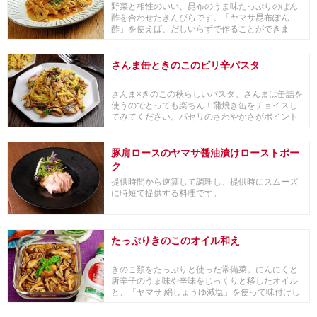
野菜と相性のいい、昆布のうま味たっぷりのぽん
酢を合わせたきんぴらです。「ヤマサ昆布ぽん
酢」を使えば、だしいらずで作ることができま
す。
さんま缶ときのこのピリ辛パスタ
さんま×きのこの秋らしいパスタ。さんまは缶詰を
使うのでとっても楽ちん！蒲焼き缶をチョイスし
てみてください。パセリのさわやかさがポイント
になるの...
豚肩ロースのヤマサ醤油漬けローストポー
ク
提供時間から逆算して調理し、提供時にスムーズ
に時短で提供する料理です。
たっぷりきのこのオイル和え
きのこ類をたっぷりと使った常備菜。にんにくと
唐辛子のうま味や辛味をじっくりと移したオイル
と、「ヤマサ 絹しょうゆ減塩」を使って味付けし
たきのこ...