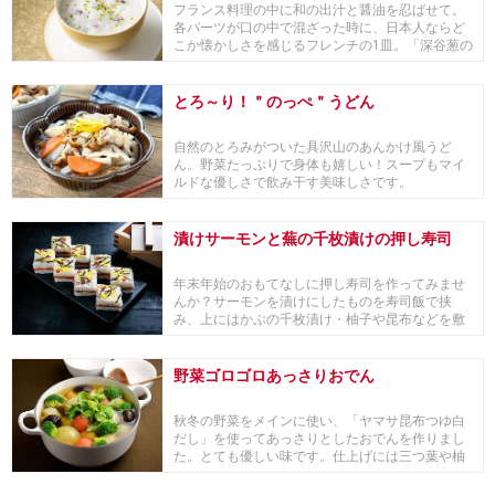
フランス料理の中に和の出汁と醤油を忍ばせて。
各パーツが口の中で混ざった時に、日本人ならど
こか懐かしさを感じるフレンチの1皿。「深谷葱の
フラン ...
とろ～り！＂のっぺ＂うどん
自然のとろみがついた具沢山のあんかけ風うど
ん。野菜たっぷりで身体も嬉しい！スープもマイ
ルドな優しさで飲み干す美味しさです。
漬けサーモンと蕪の千枚漬けの押し寿司
年末年始のおもてなしに押し寿司を作ってみませ
んか？サーモンを漬けにしたものを寿司飯で挟
み、上にはかぶの千枚漬け・柚子や昆布などを敷
き詰めた一品です。
野菜ゴロゴロあっさりおでん
秋冬の野菜をメインに使い、「ヤマサ昆布つゆ白
だし」を使ってあっさりとしたおでんを作りまし
た。とても優しい味です。仕上げには三つ葉や柚
子の皮をち...