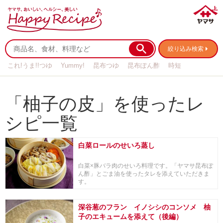
絞り込み検索
これ!うま!!つゆ
Yummy!
昆布つゆ
昆布ぽん酢
時短
リメイク
作り置き
基本の
「柚子の皮」を使ったレ
シピ一覧
白菜ロールのせいろ蒸し
白菜×豚バラ肉のせいろ料理です。「ヤマサ昆布ぽ
ん酢」とごま油を使ったタレを添えていただきま
す。
深谷葱のフラン イノシシのコンソメ 柚
子のエキュームを添えて（後編）