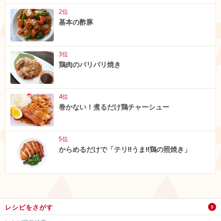
2位
基本の酢豚
3位
鶏肉のパリパリ焼き
4位
巻かない！煮るだけ鶏チャーシュー
5位
からめるだけで「テリ‼うま‼鶏の照焼き」
レシピをさがす