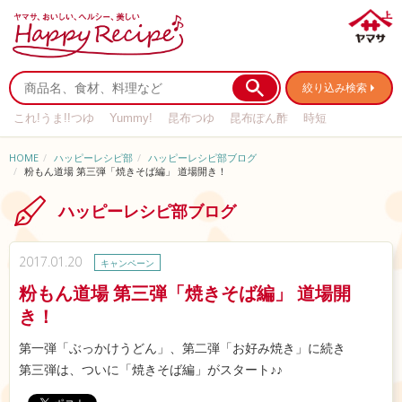
絞り込み検索
これ!うま!!つゆ
Yummy!
昆布つゆ
昆布ぽん酢
時短
リメイク
作り置き
基本の
HOME
ハッピーレシピ部
ハッピーレシピ部ブログ
粉もん道場 第三弾「焼きそば編」 道場開き！
ハッピーレシピ部ブログ
2017.01.20
キャンペーン
粉もん道場 第三弾「焼きそば編」 道場開
き！
第一弾「ぶっかけうどん」、第二弾「お好み焼き」に続き
第三弾は、ついに「焼きそば編」がスタート♪♪