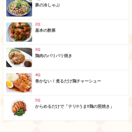
豚の冷しゃぶ
2位
基本の酢豚
3位
鶏肉のパリパリ焼き
4位
巻かない！煮るだけ鶏チャーシュー
5位
からめるだけで「テリ‼うま‼鶏の照焼き」