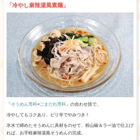
「
冷やし麻辣湯風素麺」
「
そうめん専科
×
ごまだれ専科
」の合わせ技で、
冷やしてもコクあり、ピリ辛でやみつき！
氷水で締めたそうめんに具材をのせて、粉山椒＆ラー油で仕上げ
れば、お手軽麻辣湯風そうめんの完成。