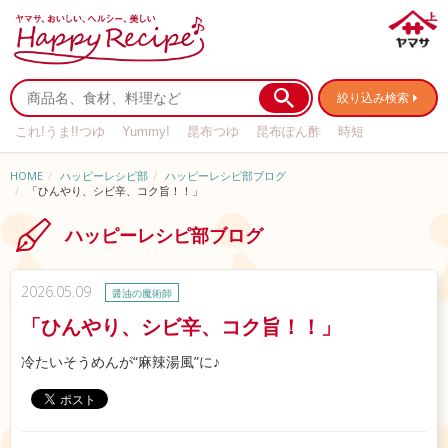
絞り込み検索
これ!うま!!つゆ
Yummy!
昆布つゆ
昆布ぽん酢
時短
リメイク
作り置き
基本の
HOME
ハッピーレシピ部
ハッピーレシピ部ブログ
「ひんやり、シビ辛、コク旨！！」
ハッピーレシピ部ブログ
2026.05.09
醤油の魔術師
「ひんやり、シビ辛、コク旨！！」
冷たいそうめんが“麻辣湯風”に♪