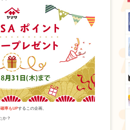
確率もUP
するこの企画、
たか？