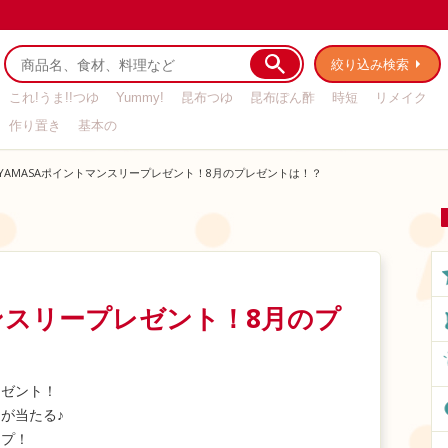
絞り込み検索
これ!うま!!つゆ
Yummy!
昆布つゆ
昆布ぽん酢
時短
リメイク
作り置き
基本の
YAMASAポイントマンスリープレゼント！8月のプレゼントは！？
マンスリープレゼント！8月のプ
レゼント！
が当たる♪
ップ！