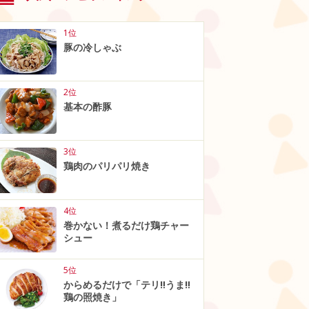
1位
豚の冷しゃぶ
2位
基本の酢豚
3位
鶏肉のパリパリ焼き
4位
巻かない！煮るだけ鶏チャー
シュー
5位
からめるだけで「テリ‼うま‼
鶏の照焼き」