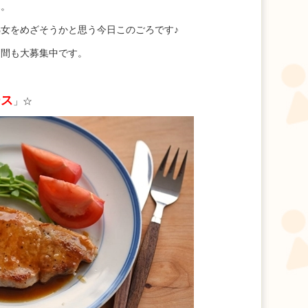
ホ。
女をめざそうかと思う今日このごろです♪
仲間も大募集中です。
ース
」☆