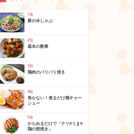
1位
豚の冷しゃぶ
2位
基本の酢豚
3位
鶏肉のパリパリ焼き
4位
巻かない！煮るだけ鶏チャー
シュー
5位
からめるだけで「テリ‼うま‼
鶏の照焼き」