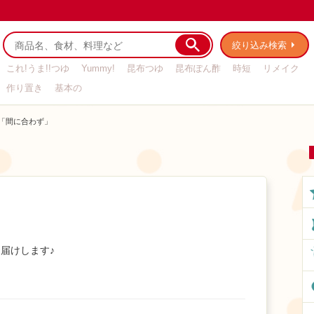
絞り込み検索
これ!うま!!つゆ
Yummy!
昆布つゆ
昆布ぽん酢
時短
リメイク
作り置き
基本の
「間に合わず」
届けします♪