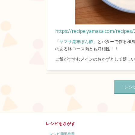
https://recipe.yamasa.com/recipes
「ヤマサ昆布ぽん酢」
とバターで作る和
のある豚ロース肉とも好相性！！
ご飯がすすむメインのおかずとして嬉しい1品
「レシ
レシピをさがす
レシピ簡単検索