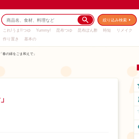
絞り込み検索
これ!うま!!つゆ
Yummy!
昆布つゆ
昆布ぽん酢
時短
リメイク
作り置き
基本の
「春の緑をごま和えで」
で」