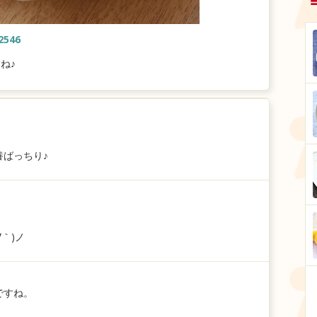
2546
ね♪
ばっちり♪
！
｀)ノ
ですね。