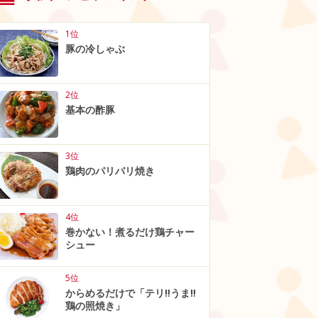
1位
豚の冷しゃぶ
2位
基本の酢豚
3位
鶏肉のパリパリ焼き
4位
巻かない！煮るだけ鶏チャー
シュー
5位
からめるだけで「テリ‼うま‼
鶏の照焼き」