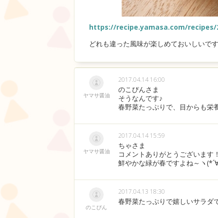
https://recipe.yamasa.com/recipes/
どれも違った風味が楽しめておいしいです
2017.04.14 16:00
のこぴんさま
ヤマサ醤油
そうなんです♪
春野菜たっぷりで、目からも栄養
2017.04.14 15:59
ちゃさま
ヤマサ醤油
コメントありがとうございます
鮮やかな緑が春ですよね～ヽ(*´∀
2017.04.13 18:30
春野菜たっぷりで嬉しいサラダ
のこぴん