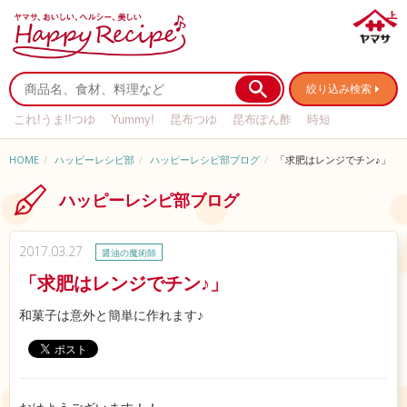
絞り込み検索
これ!うま!!つゆ
Yummy!
昆布つゆ
昆布ぽん酢
時短
リメイク
作り置き
基本の
HOME
ハッピーレシピ部
ハッピーレシピ部ブログ
「求肥はレンジでチン♪」
ハッピーレシピ部ブログ
2017.03.27
醤油の魔術師
「求肥はレンジでチン♪」
和菓子は意外と簡単に作れます♪