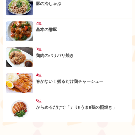
豚の冷しゃぶ
2位
基本の酢豚
3位
鶏肉のパリパリ焼き
4位
巻かない！煮るだけ鶏チャーシュー
5位
からめるだけで「テリ‼うま‼鶏の照焼き」