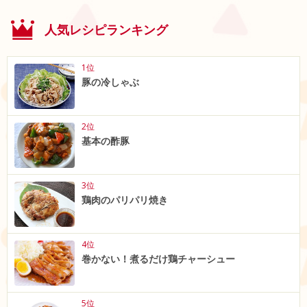
人気レシピランキング
1位
豚の冷しゃぶ
2位
基本の酢豚
3位
鶏肉のパリパリ焼き
4位
巻かない！煮るだけ鶏チャーシュー
5位