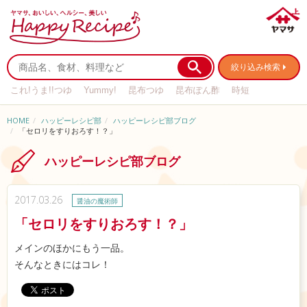
絞り込み検索
これ!うま!!つゆ
Yummy!
昆布つゆ
昆布ぽん酢
時短
リメイク
作り置き
基本の
HOME
ハッピーレシピ部
ハッピーレシピ部ブログ
「セロリをすりおろす！？」
ハッピーレシピ部ブログ
2017.03.26
醤油の魔術師
「セロリをすりおろす！？」
メインのほかにもう一品。
そんなときにはコレ！