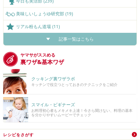
今日も美活部 (239)
美味しいしょうゆ研究部 (19)
リアル粉もん道場 (11)
記事一覧はこちら
ヤマサがススめる
裏ワザ&基本ワザ
クッキング裏ワザラボ
キッチンで役立つとっておきのテクニックをご紹介
スマイル・ビギナーズ
お料理初心者もメキメキ上達！今さら聞けない、料理の基本
を分かりやすいムービーでチェック
レシピをさがす