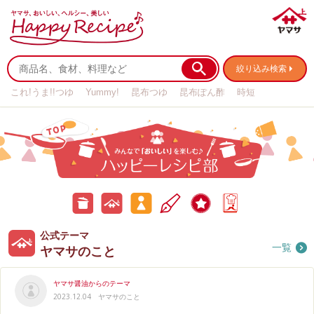
絞り込み検索
これ!うま!!つゆ
Yummy!
昆布つゆ
昆布ぽん酢
時短
リメイク
作り置き
基本の
公
公
みんなのテーマ
ハ
キャンペーン
ア
式
式
ッ
ン
テ
テ
ピ
ケ
ー
ー
ー
ー
マ
マ
レ
ト
公式テーマ
お
ヤ
み
シ
一覧
ピ
ヤマサのこと
料
マ
ん
部
理
サ
な
ブ
の
の
ロ
こ
お
ヤマサ醤油からのテーマ
グ
と
料
2023.12.04
ヤマサのこと
理