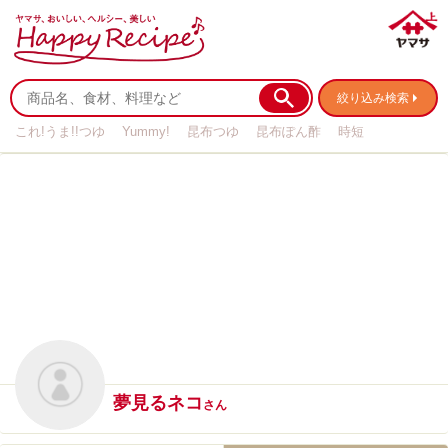
絞り込み検索
これ!うま!!つゆ
Yummy!
昆布つゆ
昆布ぽん酢
時短
リメイク
作り置き
基本の
夢見るネコ
さん