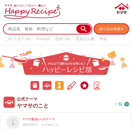
絞り込み検索
これ!うま!!つゆ
Yummy!
昆布つゆ
昆布ぽん酢
時短
リメイク
作り置き
基本の
公
公
みんなのテーマ
ハ
キャンペーン
ア
式
式
ッ
ン
テ
テ
ピ
ケ
ー
ー
ー
ー
マ
マ
レ
ト
公式テーマ
お
ヤ
み
シ
一覧
ピ
ヤマサのこと
料
マ
ん
部
理
サ
な
ブ
の
の
ロ
こ
お
ヤマサ醤油からのテーマ
グ
と
料
2023.09.21
ヤマサのこと
理