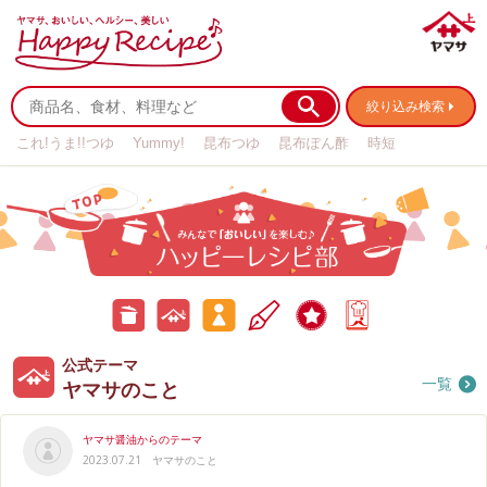
絞り込み検索
これ!うま!!つゆ
Yummy!
昆布つゆ
昆布ぽん酢
時短
リメイク
作り置き
基本の
公
公
みんなのテーマ
ハ
キャンペーン
ア
式
式
ッ
ン
テ
テ
ピ
ケ
ー
ー
ー
ー
マ
マ
レ
ト
公式テーマ
お
ヤ
み
シ
一覧
ピ
ヤマサのこと
料
マ
ん
部
理
サ
な
ブ
の
の
ロ
こ
お
ヤマサ醤油からのテーマ
グ
と
料
2023.07.21
ヤマサのこと
理