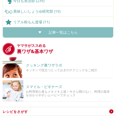
今日も美活部 (239)
美味しいしょうゆ研究部 (19)
リアル粉もん道場 (11)
記事一覧はこちら
ヤマサがススめる
裏ワザ&基本ワザ
クッキング裏ワザラボ
キッチンで役立つとっておきのテクニックをご紹介
スマイル・ビギナーズ
お料理初心者もメキメキ上達！今さら聞けない、料理の基本
を分かりやすいムービーでチェック
レシピをさがす