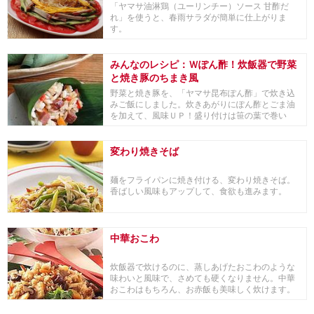
「ヤマサ油淋鶏（ユーリンチー）ソース 甘酢だ
れ」を使うと、春雨サラダが簡単に仕上がりま
す。
みんなのレシピ：Ｗぽん酢！炊飯器で野菜
と焼き豚のちまき⾵
野菜と焼き豚を、「ヤマサ昆布ぽん酢」で炊き込
みご飯にしました。炊きあがりにぽん酢とごま油
を加えて、風味ＵＰ！盛り付けは笹の葉で巻い
て、ちまき風...
変わり焼きそば
麺をフライパンに焼き付ける、変わり焼きそば。
香ばしい風味もアップして、食欲も進みます。
中華おこわ
炊飯器で炊けるのに、蒸しあげたおこわのような
味わいと風味で、さめても硬くなりません。中華
おこわはもちろん、お赤飯も美味しく炊けます。