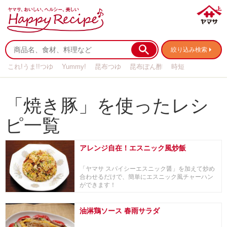
絞り込み検索
これ!うま!!つゆ
Yummy!
昆布つゆ
昆布ぽん酢
時短
リメイク
作り置き
基本の
「焼き豚」を使ったレシ
ピ一覧
アレンジ自在！エスニック風炒飯
「ヤマサ スパイシーエスニック醤」を加えて炒め
合わせるだけで、簡単にエスニック風チャーハン
ができます！
油淋鶏ソース 春雨サラダ