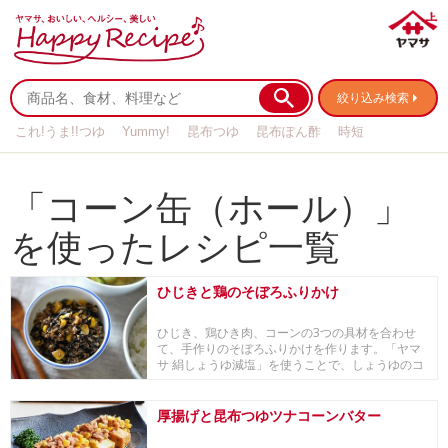
絞り込み検索
これ!うま!!つゆ
Yummy!
昆布つゆ
昆布ぽん酢
時短
リメイク
作り置き
基本の
「コーン缶（ホール）」
を使ったレシピ一覧
ひじきと鶏のそぼろふりかけ
ひじき、鶏ひき肉、コーンの3つの具材を合わせ
て、手作りのそぼろふりかけを作ります。「ヤマ
サ 絹しょうゆ減塩」を使うことで、しょうゆのコ
クはあり...
厚揚げと昆布つゆツナコーンバター