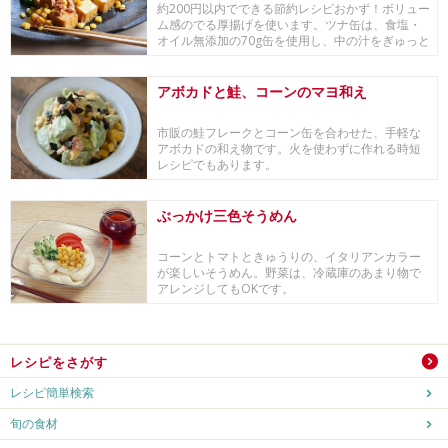
約200円以内でできる節約レシピおかず！ボリュー
ム感のでる厚揚げを使います。ツナ缶は、食塩・
オイル無添加の70g缶を使用し、中の汁をぎゅっと
絞...
アボカドと鮭、コーンのマヨ和え
市販の鮭フレークとコーン缶を合わせた、手軽な
アボカドの和え物です。火を使わずに作れる時短
レシピでもあります。
ぶっかけ三色そうめん
コーンとトマトときゅうりの、イタリアンカラー
が楽しいそうめん。野菜は、冷蔵庫のあまり物で
アレンジしてもOKです。
レシピをさがす
レシピ簡単検索
旬の食材