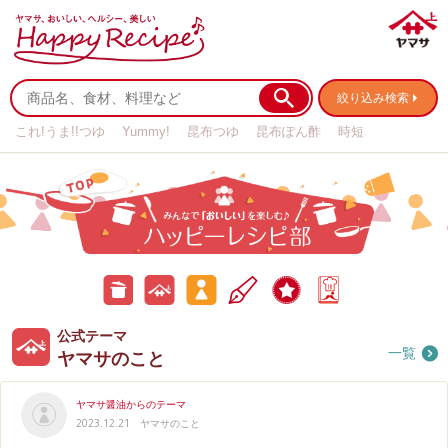
絞り込み検索
これ!うま!!つゆ
Yummy!
昆布つゆ
昆布ぽん酢
時短
リメイク
作り置き
基本の
公
公
みんなのテーマ
ハ
キャンペーン
ア
式
式
ッ
ン
テ
テ
ピ
ケ
ー
ー
ー
ー
マ
マ
レ
ト
公式テーマ
お
ヤ
み
シ
一覧
ピ
ヤマサのこと
料
マ
ん
部
理
サ
な
ブ
の
の
ロ
こ
お
ヤマサ醤油からのテーマ
グ
と
料
2023.12.21
ヤマサのこと
理