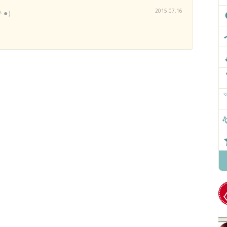
2015.07.16
＾●）