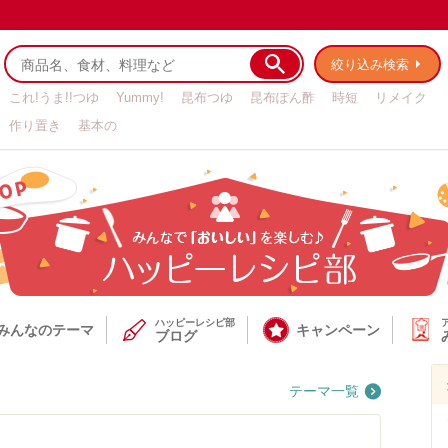
絞り込み検索
これ!うま!!つゆ
Yummy!
昆布つゆ
昆布ぽん酢
時短
リメイク
作り置き
基本の
ハッピーレシピ部
みんなのテーマ
キャンペーン
ブログ
テーマ
一覧