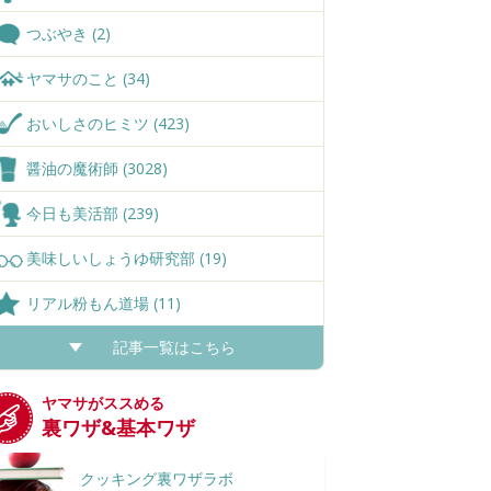
つぶやき (2)
ヤマサのこと (34)
おいしさのヒミツ (423)
醤油の魔術師 (3028)
今日も美活部 (239)
美味しいしょうゆ研究部 (19)
リアル粉もん道場 (11)
記事一覧はこちら
ヤマサがススめる
裏ワザ&基本ワザ
クッキング裏ワザラボ