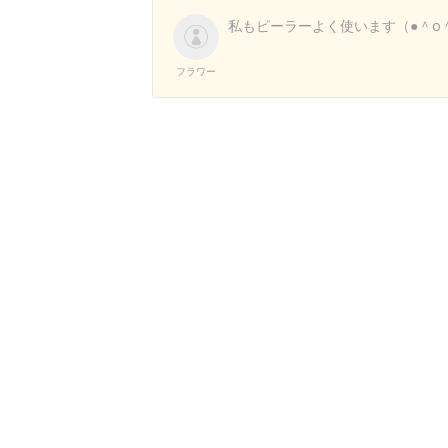
私もピーラーよく使います（●＾o
フラワー