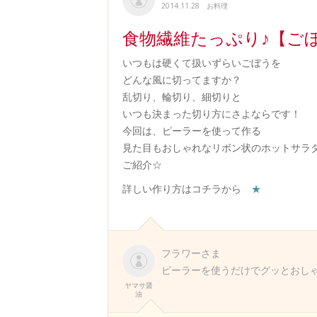
2014.11.28
お料理
食物繊維たっぷり♪【ご
いつもは硬くて扱いずらいごぼうを
どんな風に切ってますか？
乱切り、輪切り、細切りと
いつも決まった切り方にさよならです！
今回は、ピーラーを使って作る
見た目もおしゃれなリボン状のホットサラ
ご紹介☆
詳しい作り方はコチラから
★
フラワーさま
ピーラーを使うだけでグッとおしゃ
ヤマサ醤
油