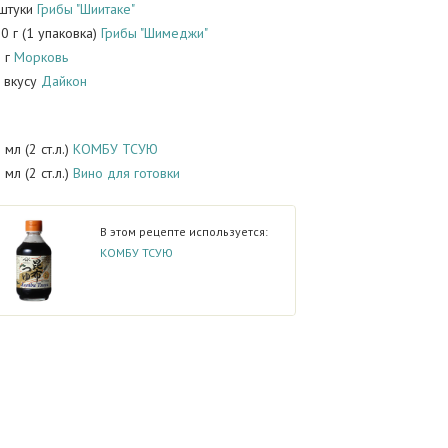
 штуки
Грибы "Шиитаке"
0 г (1 упаковка)
Грибы "Шимеджи"
 г
Морковь
 вкусу
Дайкон
 мл (2 ст.л.)
КОМБУ ТСУЮ
 мл (2 ст.л.)
Вино для готовки
В этом рецепте используется:
КОМБУ ТСУЮ