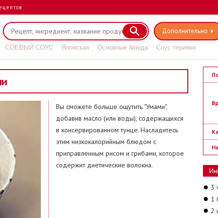
ецептов
Дополнительно
СОЕВЫЙ СОУС
Японская
Основные блюда
Соус терияки
П
ми
В
Вы сможете больше ощутить "Умами",
добавив масло (или воды), содержащихся
в консервированном тунце. Насладитесь
Ка
этим низкокалорийным блюдом с
На
приправленным рисом и грибами, которое
содержит диетические волокна.
Ин
3 
1 
2