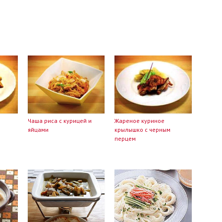
Чаша риса с курицей и
Жареное куриное
яйцами
крылышко с черным
перцем