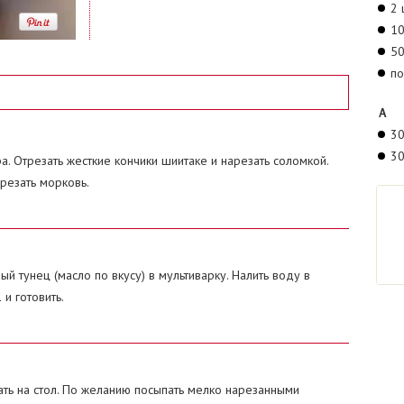
2
10
50
по
Ａ
30
30
. Отрезать жесткие кончики шиитаке и нарезать соломкой.
резать морковь.
й тунец (масло по вкусу) в мультиварку. Налить воду в
 и готовить.
ть на стол. По желанию посыпать мелко нарезанными