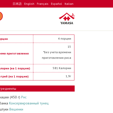
日本語
English
Français
Español
Italian
4 порции
орции
15
*Без учета времени
ремя приготовления
приготовления риса
581 Калории
лории (на 1 порцию)
1,9г
трий (на 1 порцию)
гредиенты
чашки (450 г)
Рис
банка
Консервированный тунец
 штуки
Вешенки