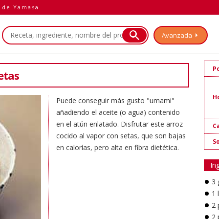
a de Yamasa
Avanzada
P
etas
H
Puede conseguir más gusto "umami"
añadiendo el aceite (o agua) contenido
en el atún enlatado. Disfrutar este arroz
Ca
cocido al vapor con setas, que son bajas
So
en calorías, pero alta en fibra dietética.
In
3 
1 
2
2