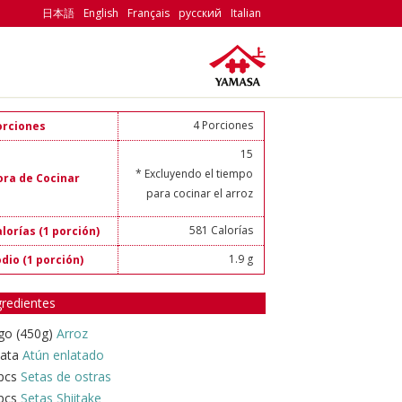
日本語
English
Français
русский
Italian
4 Porciones
orciones
15
* Excluyendo el tiempo
ora de Cocinar
para cocinar el arroz
581 Calorías
lorías (1 porción)
1.9 g
dio (1 porción)
gredientes
go (450g)
Arroz
lata
Atún enlatado
 pcs
Setas de ostras
 pcs
Setas Shiitake