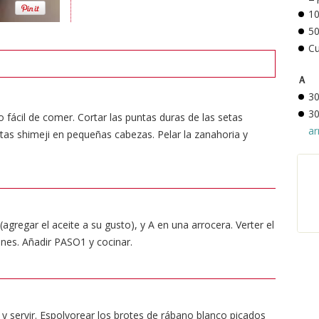
10
5
C
Ａ
30
30
 fácil de comer. Cortar las puntas duras de las setas
ar
 setas shimeji en pequeñas cabezas. Pelar la zanahoria y
(agregar el aceite a su gusto), y A en una arrocera. Verter el
ones. Añadir PASO1 y cocinar.
y servir. Espolvorear los brotes de rábano blanco picados