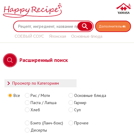
Дополнительно
СОЕВЫЙ СОУС
Японская
Основные блюда
Соус терияки
Расширенный поиск
Просмотр по Категориям
Все
Рис / Моти
Основные блюда
Паста / Лапша
Гарнир
Хлеб
Суп
Бэнто (Ланч-бокс)
Прочее
Десерты