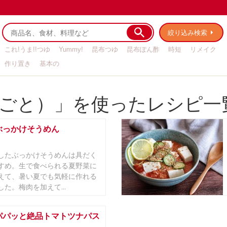
絞り込み検索
これ!うま!!つゆ
Yummy!
昆布つゆ
昆布ぽん酢
時短
リメイク
作り置き
基本の
ごと）」を使ったレシピ一
ぶっかけそうめん
したぶっかけそうめんは具だく
すめ。生で食べられる夏野菜に
えて、暑い夏でも気軽に作れる
た。梅肉を加えて...
パパッと絶品トマトツナパス