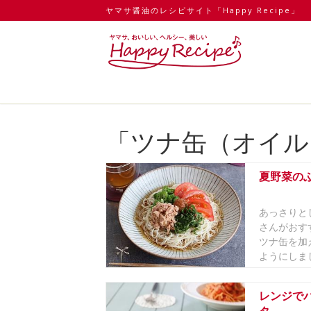
ヤマサ醤油のレシピサイト「Happy Recipe」
「ツナ缶（オイル
夏野菜の
あっさりと
さんがおす
ツナ缶を加
ようにしまし
レンジで