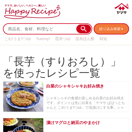
絞り込み検索
これ!うま!!つゆ
Yummy!
昆布つゆ
昆布ぽん酢
時短
リメイク
作り置き
基本の
「長芋（すりおろし）」
を使ったレシピ一覧
白菜のシャキシャキお好み焼き
シャキシャキの食感が楽しめる白菜のお好み焼き
です。ポイントは先に白菜を「ヤマサ ぱぱっとち
ゃんと これ!うま!!つゆ」で浅漬けにする事。シャ
キ...
漬けマグロと納豆のやまかけ