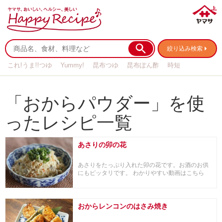
絞り込み検索
これ!うま!!つゆ
Yummy!
昆布つゆ
昆布ぽん酢
時短
リメイク
作り置き
基本の
「おからパウダー」を使
ったレシピ一覧
あさりの卯の花
あさりをたっぷり入れた卯の花です。お酒のお供
にもピッタリです。 わかりやすい動画はこちら
おからレンコンのはさみ焼き