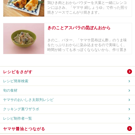
鶏ひき肉とおからパウダーを大葉と一緒にレンコ
ンにはさみ、「ヤマサ 絹しょうゆ」で作った照り
焼きソースでこんがり焼きます。
きのことアスパラの昆ぽんおから
きのこ、バター、「ヤマサ昆布ぽん酢」のうま味
をたっぷりおからに染み込ませるので美味しく、
時間が経っても水っぽくならないから、作り置き
やお弁当に...
レシピをさがす
レシピ簡単検索
旬の食材
ヤマサのおいしさ太鼓判レシピ
クッキング裏ワザラボ
レシピ制作者一覧
ヤマサ醤油とつながる