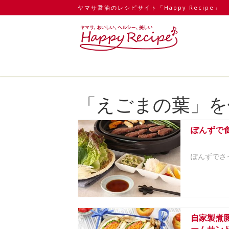
ヤマサ醤油のレシピサイト「Happy Recipe」
「えごまの葉」を
ぽんずで
ぽんずでさ
自家製煮