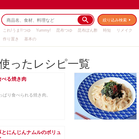
絞り込み検索
これ!うま!!つゆ
Yummy!
昆布つゆ
昆布ぽん酢
時短
リメイク
作り置き
基本の
使ったレシピ一覧
食べる焼き肉
っぱり食べられる焼き肉。
豚とにんじんナムルのボリュ