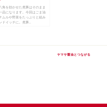
ド
八角を効かせた煮豚はそのまま
一品になります。今回はごま油
ナムルや野菜をたっぷりと組み
ドイッチに。煮豚...
ヤマサ醤油とつながる