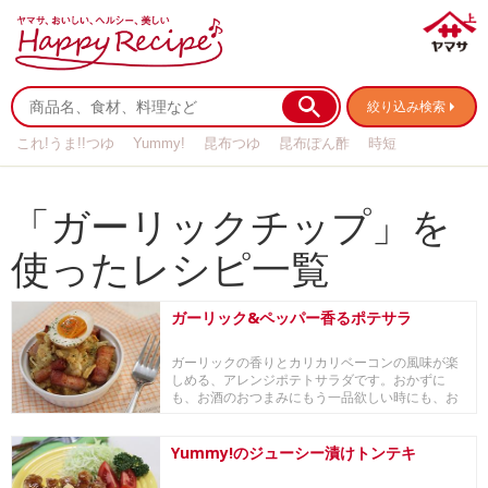
絞り込み検索
これ!うま!!つゆ
Yummy!
昆布つゆ
昆布ぽん酢
時短
リメイク
作り置き
基本の
「ガーリックチップ」を
使ったレシピ一覧
ガーリック&ペッパー香るポテサラ
ガーリックの香りとカリカリベーコンの風味が楽
しめる、アレンジポテトサラダです。おかずに
も、お酒のおつまみにもう一品欲しい時にも、お
すすめです。
Yummy!のジューシー漬け​トンテキ