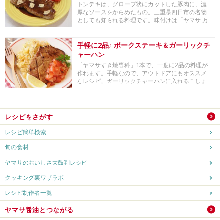
トンテキは、グローブ状にカットした豚肉に、濃
厚なソースをからめたもの。三重県四日市の名物
としても知られる料理です。味付けは「ヤマサ 万
能クッキ...
手軽に2品♪ ポークステーキ＆ガーリックチ
ャーハン
「ヤマサすき焼専科」1本で、一度に2品の料理が
作れます。手軽なので、アウトドアにもオススメ
なレシピ。ガーリックチャーハンに入れるこしょ
うは多め...
レシピをさがす
レシピ簡単検索
旬の食材
ヤマサのおいしさ太鼓判レシピ
クッキング裏ワザラボ
レシピ制作者一覧
ヤマサ醤油とつながる