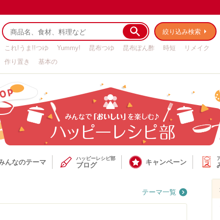
絞り込み検索
これ!うま!!つゆ
Yummy!
昆布つゆ
昆布ぽん酢
時短
リメイク
作り置き
基本の
ハッピーレシピ部
みんなのテーマ
キャンペーン
ブログ
テーマ
一覧