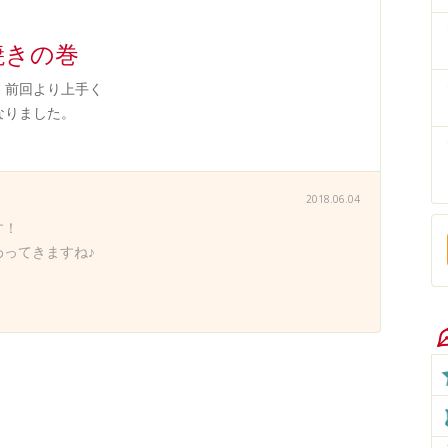
焼きの巻
。前回より上手く
なりました。
2018.06.04
す！
ってきますね♪
、