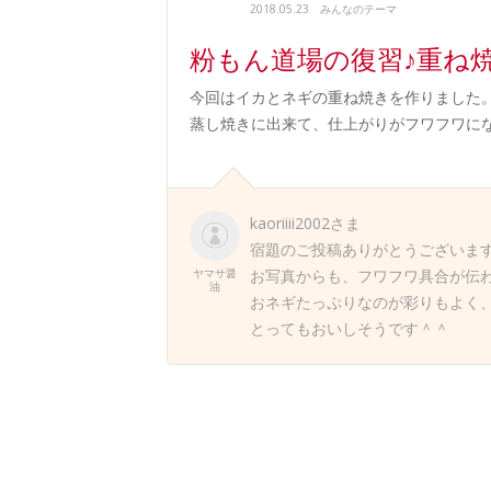
2018.05.23
みんなのテーマ
粉もん道場の復習♪重ね
今回はイカとネギの重ね焼きを作りました
蒸し焼きに出来て、仕上がりがフワフワに
kaoriiii2002さま
宿題のご投稿ありがとうございま
ヤマサ醤
お写真からも、フワフワ具合が伝わ
油
おネギたっぷりなのが彩りもよく
とってもおいしそうです＾＾