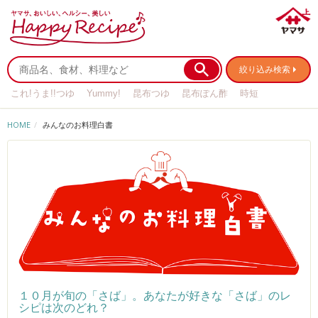
絞り込み検索
これ!うま!!つゆ
Yummy!
昆布つゆ
昆布ぽん酢
時短
リメイク
作り置き
基本の
HOME
みんなのお料理白書
１０月が旬の「さば」。あなたが好きな「さば」のレ
シピは次のどれ？