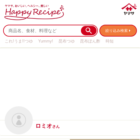
絞り込み検索
これ!うま!!つゆ
Yummy!
昆布つゆ
昆布ぽん酢
時短
リメイク
作り置き
基本の
ロミオ
さん