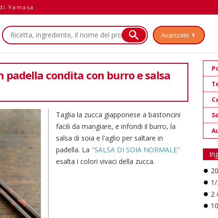
 di Yamasa
Avanzate
P
 padella condita con burro e salsa
T
Ca
Taglia la zucca giapponese a bastoncini
So
facili da mangiare, e infondi il burro, la
A
salsa di soia e l'aglio per saltare in
padella. La
"SALSA DI SOIA NORMALE"
In
esalta i colori vivaci della zucca.
2
1/
2 
1