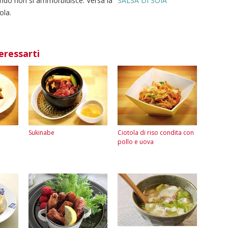
uando non si ammorbidisce. Versa la
"SALSA DI SOIA
ola.
eressarti
Sukinabe
Ciotola di riso condita con
pollo e uova