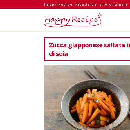
Happy Recipe: Ricetta del sito originale
Zucca giapponese saltata in
di soia