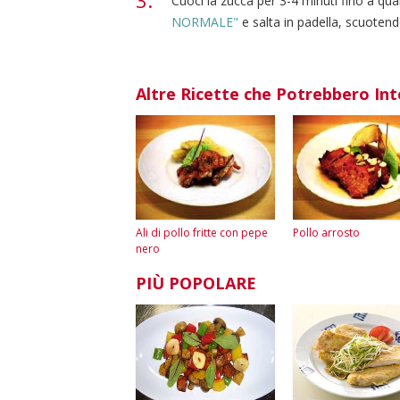
Cuoci la zucca per 3-4 minuti fino a q
NORMALE"
e salta in padella, scuotend
Altre Ricette che Potrebbero Int
Ali di pollo fritte con pepe
Pollo arrosto
nero
PIÙ POPOLARE