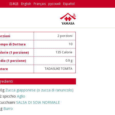
日本語
English
Français
русский
Español
2 porzioni
orzioni
10
empo di Dottura
135 Calorie
lorie (1 porzione)
0.9 g
dio (1 porzione)
TADASUKE TOMITA
utore
gredienti
00g
Zucca giapponese (o zucca di ranuncolo)
2 spicchio
Aglio
cucchiaini
SALSA DI SOIA NORMALE
0g
Burro