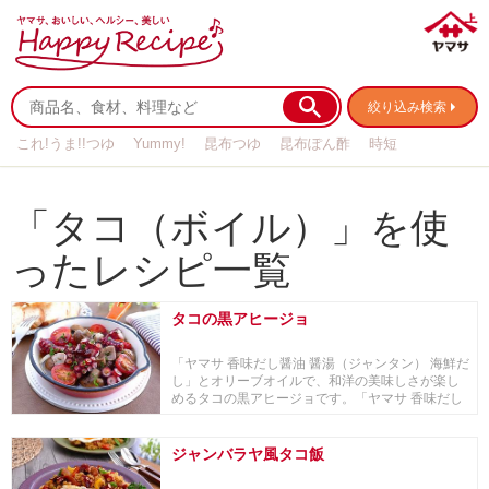
絞り込み検索
これ!うま!!つゆ
Yummy!
昆布つゆ
昆布ぽん酢
時短
リメイク
作り置き
基本の
「タコ（ボイル）」を使
ったレシピ一覧
タコの黒アヒージョ
「ヤマサ 香味だし醤油 醤湯（ジャンタン） 海鮮だ
し」とオリーブオイルで、和洋の美味しさが楽し
めるタコの黒アヒージョです。「ヤマサ 香味だし
醤...
ジャンバラヤ風タコ飯