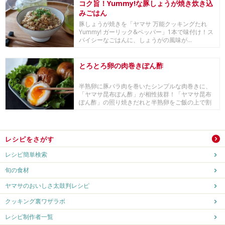
コク旨！Yummy!な豚しょうが焼き炊き込
みごはん
豚しょうが焼きを「ヤマサ 万能クッキングたれ
Yummy! ガーリック&ペッパー」1本で味付け！ス
パイシーなごはんに、しょうがの風味が...
とろとろ卵の肉巻きぽん酢
半熟卵に豚バラ肉を巻いたシンプルな肉巻きに、
「ヤマサ昆布ぽん酢」が相性抜群！「ヤマサ昆布
ぽん酢」の照り焼きだれと半熟卵をご飯の上で割
ると、たれ...
レシピをさがす
レシピ簡単検索
旬の食材
ヤマサのおいしさ太鼓判レシピ
クッキング裏ワザラボ
レシピ制作者一覧