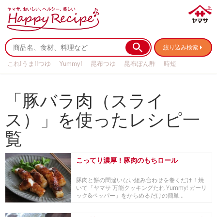
絞り込み検索
これ!うま!!つゆ
Yummy!
昆布つゆ
昆布ぽん酢
時短
リメイク
作り置き
基本の
「豚バラ肉（スライ
ス）」を使ったレシピ一
覧
こってり濃厚！豚肉のもちロール
豚肉と餅の間違いない組み合わせを巻くだけ！焼
いて「ヤマサ 万能クッキングたれ Yummy! ガーリ
ック&ペッパー」をからめるだけの簡単...