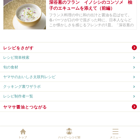
深谷葱のフラン イノシシのコンソメ 柚
子のエキュームを添えて（前編）
フランス料理の中に和の出汁と醤油を忍ばせて。
各パーツが口の中で混ざった時に、日本人ならど
こか懐かしさを感じるフレンチの1皿。「深谷葱の
フラン ...
レシピをさがす
レシピ簡単検索
旬の食材
ヤマサのおいしさ太鼓判レシピ
クッキング裏ワザラボ
レシピ制作者一覧
ヤマサ醤油とつながる