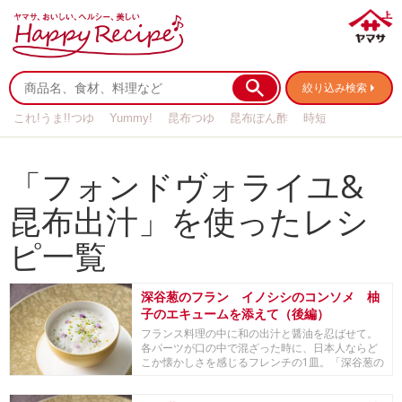
絞り込み検索
これ!うま!!つゆ
Yummy!
昆布つゆ
昆布ぽん酢
時短
リメイク
作り置き
基本の
「フォンドヴォライユ&
昆布出汁」を使ったレシ
ピ一覧
深谷葱のフラン イノシシのコンソメ 柚
子のエキュームを添えて（後編）
フランス料理の中に和の出汁と醤油を忍ばせて。
各パーツが口の中で混ざった時に、日本人ならど
こか懐かしさを感じるフレンチの1皿。「深谷葱の
フラン ...