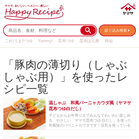
絞り込み検索
これ!うま!!つゆ
Yummy!
昆布つゆ
昆布ぽん酢
時短
リメイク
作り置き
基本の
「豚肉の薄切り（しゃぶ
しゃぶ用）」を使ったレ
シピ一覧
温しゃぶ 和風バーニャカウダ風（ヤマサ
昆布つゆ白だし）
子どもからお年寄りまでみんなでわいわい楽しめ
る、やさしい「ヤマサ昆布つゆ 白だし」を使った
和風味のバーニャカウダです！豆乳を使っている
ので、通...