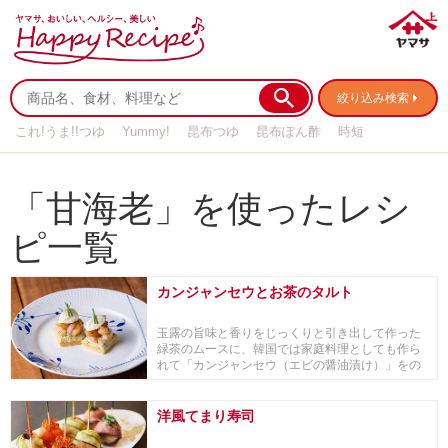
絞り込み検索
これ!うま!!つゆ
Yummy!
昆布つゆ
昆布ぽん酢
時短
リメイク
作り置き
基本の
「甘海老」を使ったレシ
ピ一覧
カンジャンセウとお茶のタルト
玉露の旨味と香りをじっくりと引き出して作った
緑茶のムースに、韓国では家庭料理としても作ら
れて「カンジャンセウ（エビの醤油漬け）」をの
せたフィン...
洋風てまり寿司