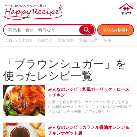
絞り込み検索
これ!うま!!つゆ
Yummy!
昆布つゆ
昆布ぽん酢
時短
リメイク
作り置き
基本の
「ブラウンシュガー」を
使ったレシピ一覧
みんなのレシピ：和風ガーリック・ロース
トチキン
お家で手作り出来る、ガーリックの香ばしさがき
いた和風ローストチキン。しょうゆXバター風味で
ごはんにも合う美味しさです♪※ヤマサ
×FOODIES...
みんなのレシピ：カラメル醤油オレンジ＆
チキンナゲット風