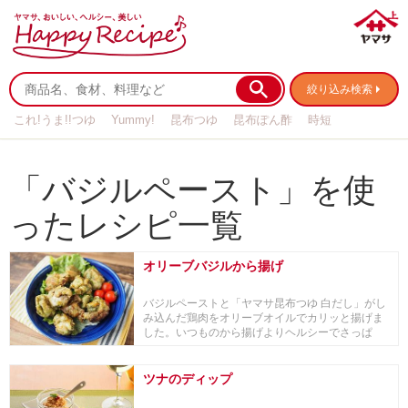
絞り込み検索
これ!うま!!つゆ
Yummy!
昆布つゆ
昆布ぽん酢
時短
リメイク
作り置き
基本の
「バジルペースト」を使
ったレシピ一覧
オリーブバジルから揚げ
バジルペーストと「ヤマサ昆布つゆ 白だし」がし
み込んだ鶏肉をオリーブオイルでカリッと揚げま
した。いつものから揚げよりヘルシーでさっぱ
り！■「和...
ツナのディップ