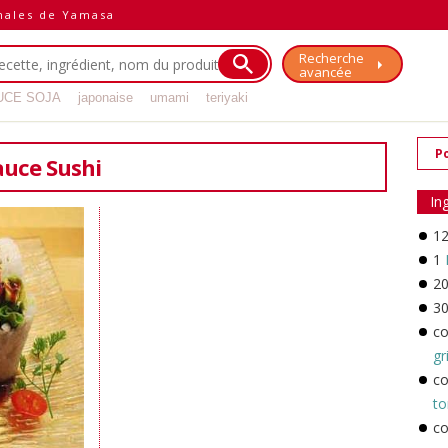
inales de Yamasa
Recherche
avancée
UCE SOJA
japonaise
umami
teriyaki
P
auce Sushi
In
1
1
2
3
c
gr
c
t
c