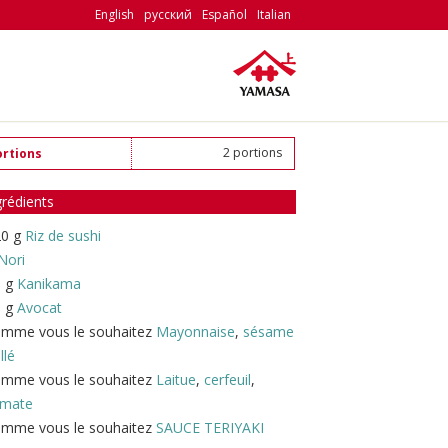
English
русский
Español
Italian
2 portions
ortions
grédients
20 g
Riz de sushi
Nori
0 g
Kanikama
0 g
Avocat
omme vous le souhaitez
Mayonnaise
,
sésame
illé
omme vous le souhaitez
Laitue
,
cerfeuil
,
omate
omme vous le souhaitez
SAUCE TERIYAKI