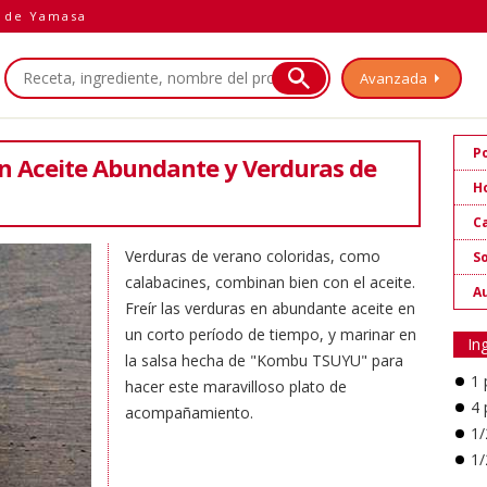
a de Yamasa
Avanzada
P
en Aceite Abundante y Verduras de
H
Ca
Verduras de verano coloridas, como
So
calabacines, combinan bien con el aceite.
A
Freír las verduras en abundante aceite en
un corto período de tiempo, y marinar en
In
la salsa hecha de "Kombu TSUYU" para
1
hacer este maravilloso plato de
4
acompañamiento.
1/
1/