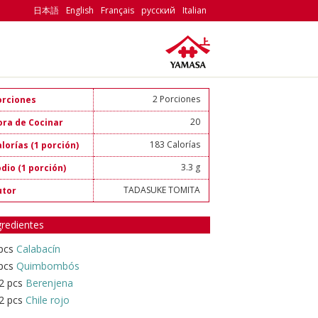
日本語
English
Français
русский
Italian
2 Porciones
orciones
20
ora de Cocinar
183 Calorías
lorías (1 porción)
3.3 g
dio (1 porción)
TADASUKE TOMITA
utor
gredientes
 pcs
Calabacín
 pcs
Quimbombós
2 pcs
Berenjena
2 pcs
Chile rojo