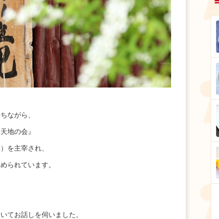
持ちながら、
 天地の会』
い）を主宰され、
努められています。
ついてお話しを伺いました。