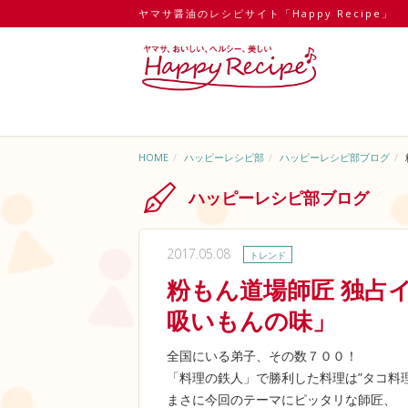
ヤマサ醤油のレシピサイト「Happy Recipe」
HOME
ハッピーレシピ部
ハッピーレシピ部ブログ
ハッピーレシピ部ブログ
2017.05.08
トレンド
粉もん道場師匠 独占
吸いもんの味」
全国にいる弟子、その数７００！
「料理の鉄人」で勝利した料理は”タコ料理
まさに今回のテーマにピッタリな師匠、