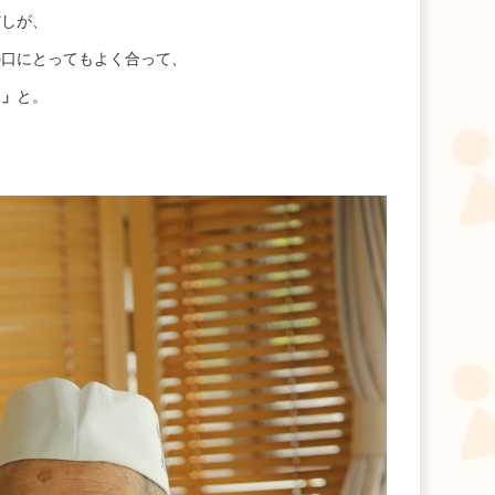
だしが、
の口にとってもよく合って、
！」
と。