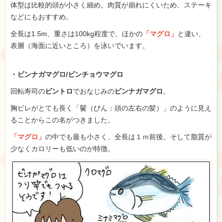
体型は比較的頭が小さく細め。肉質が崩れにくいため、ステーキ
などにもおすすめ。
全長は1.5m、重さは100kg程度で、ほかの
「マグロ」
と違い、
表層（海面に近いところ）を泳いでいます。
・ビンナガマグロ/ビンチョウマグロ
回転寿司の
ビントロ
でおなじみの
ビンナガマグロ
。
胸ビレがとても長く「鬢（びん：頭の左右の髪）」のように見え
ることからこの名がつきました。
「マグロ」
の中でも最も小さく、全長は１ｍ前後。そして脂質が
少なくカロリーも低いのが特徴。