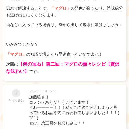
塩水で解凍することで、
「マグロ」
の発色が良くなり、旨味成分
も逃げ出しにくくなります。
袋などに入っている場合は、袋から出して塩水に漬けましょう♪
いかがでしたか？
「マグロ」
の知識が増えたら早速食べたいですよね！
【海の宝石】第二回：マグロの熱々レシピ【贅沢
次回は
な味わい】
です。
2024.11.14 15:51
加藤強さま
ヤマサ醤油
コメントありがとうございます！
うわーーーー！！！私がこの後ご紹介しようと思
っているお話を先に言われてしまいました！！！(;
´∀｀)
ぜひ、第三回をお楽しみに！！