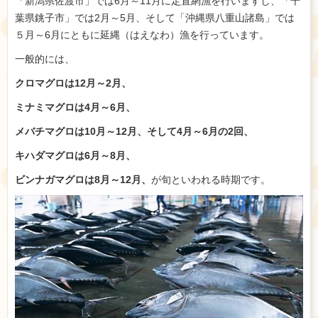
「新潟県佐渡市」では6月～11月に定置網漁を行いますし、「千
葉県銚子市」では2月～5月、そして「沖縄県八重山諸島」では
５月～6月にともに延縄（はえなわ）漁を行っています。
一般的には、
クロマグロは12月～2月、
ミナミマグロは4月～6月、
メバチマグロは10月～12月、そして4月～6月の2回、
キハダマグロは6月～8月、
ビンナガマグロは8月～12月、
が旬といわれる時期です。