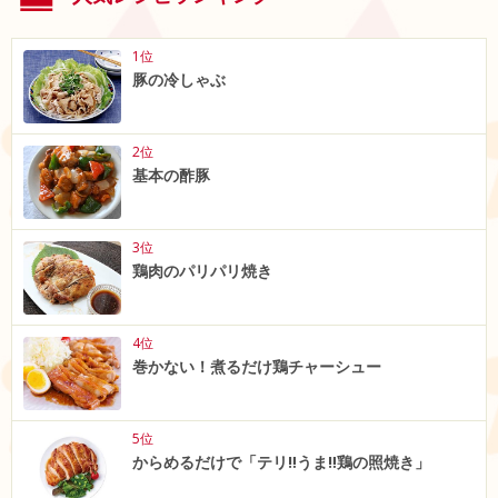
1位
豚の冷しゃぶ
2位
基本の酢豚
3位
鶏肉のパリパリ焼き
4位
巻かない！煮るだけ鶏チャーシュー
5位
からめるだけで「テリ‼うま‼鶏の照焼き」