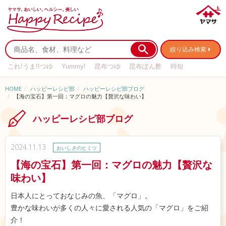
絞り込み検索
これ!うま!!つゆ
Yummy!
昆布つゆ
昆布ぽん酢
時短
リメイク
作り置き
基本の
HOME
ハッピーレシピ部
ハッピーレシピ部ブログ
【海の宝石】第一回：マグロの魅力【贅沢な味わい】
ハッピーレシピ部ブログ
2024.11.13
おいしさのヒミツ
【海の宝石】第一回：マグロの魅力【贅沢な
味わい】
日本人にとっておなじみの魚、「マグロ」。
豊かな味わいが多くの人々に愛される人気の「マグロ」をご紹
介！