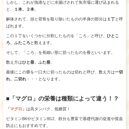
しかし、これが漁港などに水揚げされて魚市場に運び込まれる
と、
１本、２本
。
解体されて、頭と背骨を取り除いたものの半身の部分は
１丁
と呼
ばれます。
この１丁をいくつかに分割したものを「ころ」と呼び、
ひとこ
ろ、ふたころ
と数えます。
そして、「ころ」を長細い形に切ったものを冊といいます。
数え方は
ひと冊、ふた冊
。
最後にこの冊を一口大に切ったものは切れと呼び、数え方は
一切
れ、二切れ
・・・となります。
■「マグロ」の栄養は種類によって違う！？
「マグロ」
は高タンパク、低糖質！
ビタミンB6やビタミンB12、鉄分も豊富で基礎代謝の促進や貧血
防止にもおすすめです。