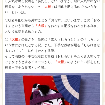
〇人気が出る役者を「あたる」といいますが、逆に人気の出ない
役者を「あたらない」＝
「大根」
は消化を助けるのであたらな
い、という説。
〇役者を配役から外すことを「おろす」といいます。この「おろ
す」という言葉から
「大根」
をおろす＝配役をおろされる存在、
という意味を込めたもの。
〇
「大根」
の白さを、単純に「素人（しろうと）」の「しろ」と
いう音にかけたとする説。また、下手な役者が場を「しらけさせ
る」の「しら」にかけたとする説。
そして演技の下手な役者ほど白粉（おしろい）をたくさん塗って
ごまかそうとするイメージから、
「大根」
のように白い顔をした
役者＝下手な役者という説。