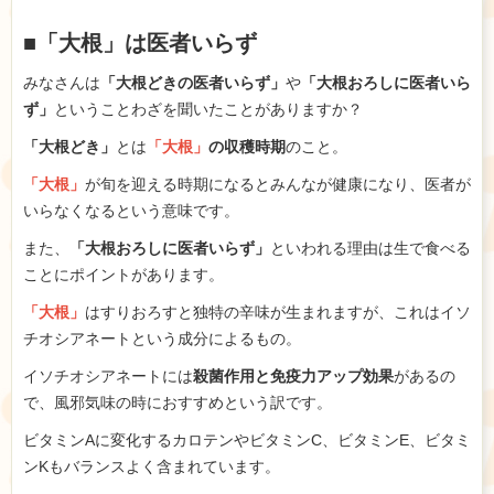
■「大根」は医者いらず
みなさんは
「大根どきの医者いらず」
や
「大根おろしに医者いら
ず」
ということわざを聞いたことがありますか？
「大根どき」
とは
「大根」
の収穫時期
のこと。
「大根」
が旬を迎える時期になるとみんなが健康になり、医者が
いらなくなるという意味です。
また、
「大根おろしに医者いらず」
といわれる理由は生で食べる
ことにポイントがあります。
「大根」
はすりおろすと独特の辛味が生まれますが、これはイソ
チオシアネートという成分によるもの。
イソチオシアネートには
殺菌作用と免疫力アップ効果
があるの
で、風邪気味の時におすすめという訳です。
ビタミンAに変化するカロテンやビタミンC、ビタミンE、ビタミ
ンKもバランスよく含まれています。