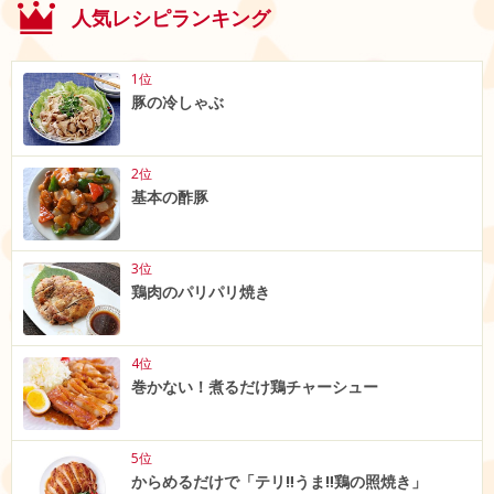
人気レシピランキング
1位
豚の冷しゃぶ
2位
基本の酢豚
3位
鶏肉のパリパリ焼き
4位
巻かない！煮るだけ鶏チャーシュー
5位
からめるだけで「テリ‼うま‼鶏の照焼き」