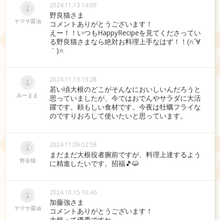
2024.11.13 14:09
野良猫さま
ヤマサ醤油
コメントありがとうございます！
えー！！いつもHappyRecipeを見てくださってい
る野良猫さまなら絶対お料理上手なはず！！(∩´∀
｀)∩
2024.11.13 13:28
若い頃大根のどこがそんなにおいしいんだろうと
みーまま
思っていましたが、今ではおでんやサラダに大活
躍です。頼もしい食材です。今夜は牡蠣フライな
のですりおろして使いたいと思っています。
2024.11.09 02:58
まだまだ大根役者腕前ですが、料理上達するよう
野良猫
に精進したいです。招福🎵😺
2024.10.15 10:46
加藤強さま
ヤマサ醤油
コメントありがとうございます！
大根って優秀ですね。