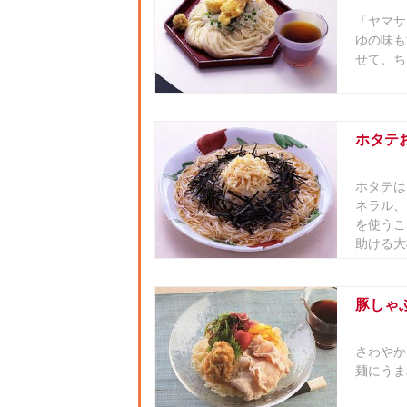
「ヤマサ
ゆの味も
せて、ち
ホタテ
ホタテは
ネラル、
を使うこ
助ける大
豚しゃ
さわやか
麺にうま