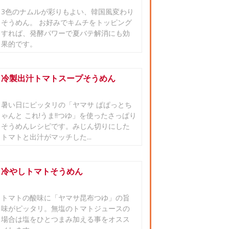
3色のナムルが彩りもよい、韓国風変わり
そうめん。 お好みでキムチをトッピング
すれば、発酵パワーで夏バテ解消にも効
果的です。
冷製出汁トマトスープそうめん
暑い日にピッタリの「ヤマサ ぱぱっとち
ゃんと これ!うま!!つゆ」を使ったさっぱり
そうめんレシピです。みじん切りにした
トマトと出汁がマッチした...
冷やしトマトそうめん
トマトの酸味に「ヤマサ昆布つゆ」の旨
味がピッタリ。無塩のトマトジュースの
場合は塩をひとつまみ加える事をオスス