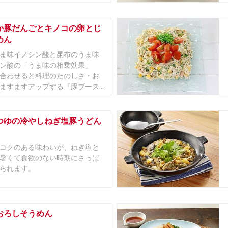
か豚だんごとキノコの卵とじ
めん
ま味イノシン酸と昆布のうま味
ン酸の「うま味の相乗効果」
合わせると料理のたのしさ・お
ますますアップする『豚ブース...
つゆの冷やしねぎ塩豚うどん
コクのある味わいが、ねぎ塩と
暑くて食欲のない時期にさっぱ
られます。
おろしそうめん