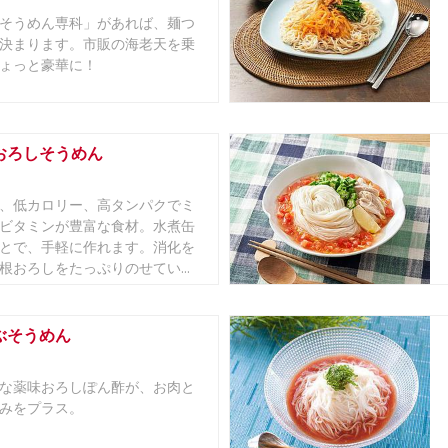
そうめん専科」があれば、麺つ
決まります。市販の海老天を乗
ょっと豪華に！
おろしそうめん
、低カロリー、高タンパクでミ
ビタミンが豊富な食材。水煮缶
とで、手軽に作れます。消化を
根おろしをたっぷりのせてい...
ぶそうめん
な薬味おろしぽん酢が、お肉と
みをプラス。