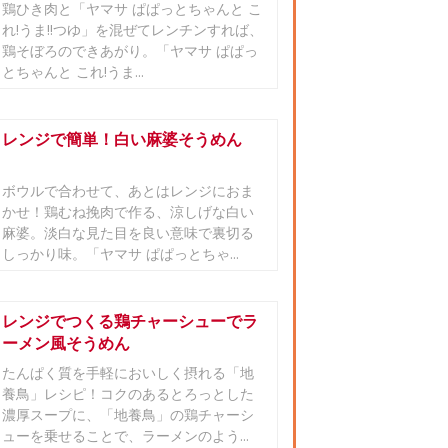
鶏ひき肉と「ヤマサ ぱぱっとちゃんと こ
れ!うま!!つゆ」を混ぜてレンチンすれば、
鶏そぼろのできあがり。「ヤマサ ぱぱっ
とちゃんと これ!うま...
レンジで簡単！白い麻婆そうめん
ボウルで合わせて、あとはレンジにおま
かせ！鶏むね挽肉で作る、涼しげな白い
麻婆。淡白な見た目を良い意味で裏切る
しっかり味。「ヤマサ ぱぱっとちゃ...
レンジでつくる鶏チャーシューでラ
ーメン風そうめん
たんぱく質を手軽においしく摂れる「地
養鳥」レシピ！コクのあるとろっとした
濃厚スープに、「地養鳥」の鶏チャーシ
ューを乗せることで、ラーメンのよう...