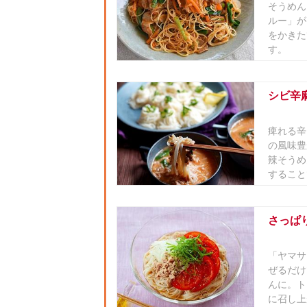
そうめん
ルー」が
をかきた
す。
シビ辛
痺れる辛
の風味豊
辣そうめ
すること
さっぱ
「ヤマサ
ぜるだけ
んに。ト
に召し上