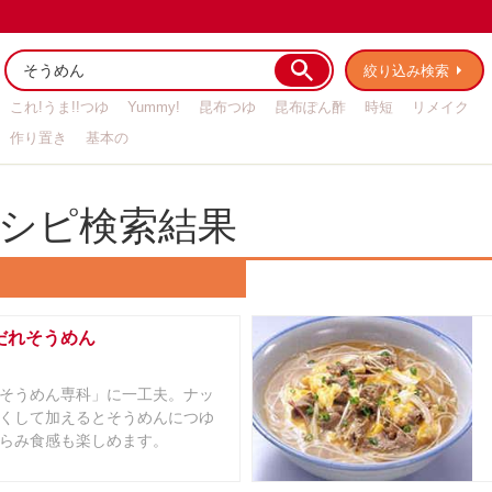
絞り込み検索
これ!うま!!つゆ
Yummy!
昆布つゆ
昆布ぽん酢
時短
リメイク
作り置き
基本の
シピ検索結果
だれそうめん
そうめん専科」に一工夫。ナッ
くして加えるとそうめんにつゆ
らみ食感も楽しめます。