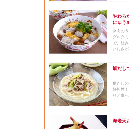
やわら
にゅう
豚肉のう
グルタミ
で、組み
いしさが
鯛だし
鯛だしの
好相性！
りと食べ
海老天