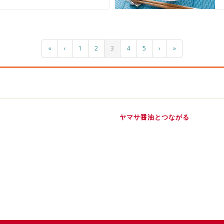
«
‹
1
2
3
4
5
›
»
ヤマサ醤油とつながる