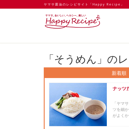
ヤマサ醤油のレシピサイト「Happy Recipe」
「そうめん」のレ
新着順
ナッツ
「ヤマサ
ツを細か
がよくか