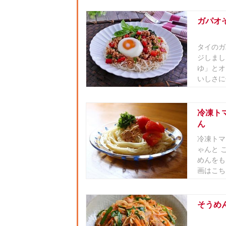
ガパオ
タイのガ
ジしまし
ゆ」とオ
いしさに
冷凍ト
ん
冷凍トマ
ゃんと 
めんをも
画はこち
そうめ