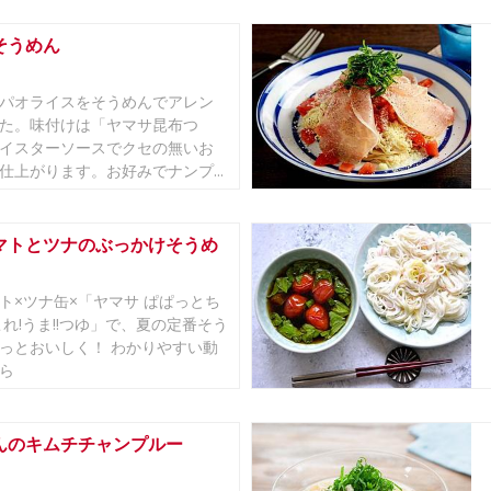
そうめん
パオライスをそうめんでアレン
た。味付けは「ヤマサ昆布つ
イスターソースでクセの無いお
仕上がります。お好みでナンプ...
マトとツナのぶっかけそうめ
ト×ツナ缶×「ヤマサ ぱぱっとち
これ!うま!!つゆ」で、夏の定番そう
っとおいしく！ わかりやすい動
ら
んのキムチチャンプルー