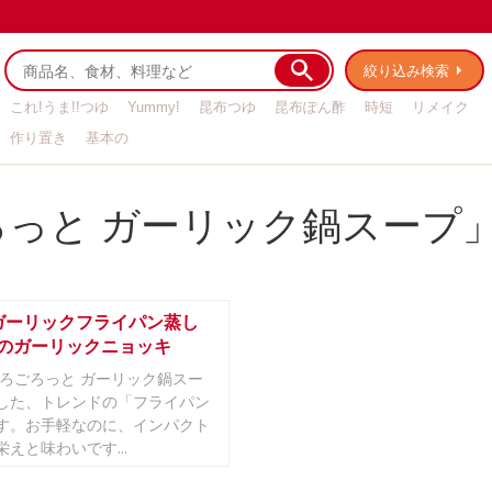
絞り込み検索
これ!うま!!つゆ
Yummy!
昆布つゆ
昆布ぽん酢
時短
リメイク
作り置き
基本の
ろっと ガーリック鍋スープ
ガーリックフライパン蒸し
〆のガーリックニョッキ
ごろごろっと ガーリック鍋スー
した、トレンドの「フライパン
す。お手軽なのに、インパクト
えと味わいです...