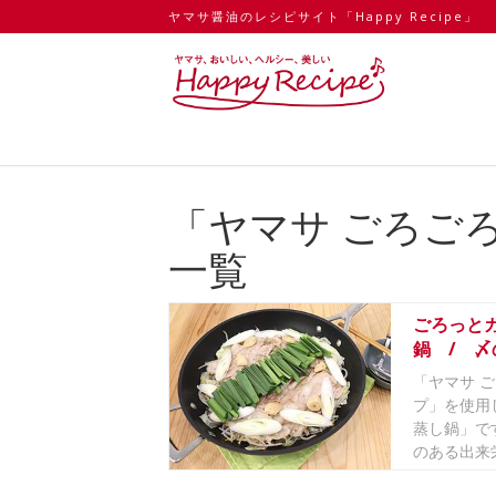
ヤマサ醤油のレシピサイト「Happy Recipe」
「ヤマサ ごろご
一覧
ごろっと
鍋 / 
「ヤマサ 
プ」を使用
蒸し鍋」で
のある出来栄