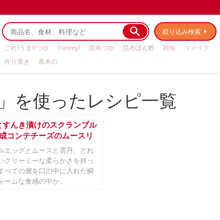
絞り込み検索
これ!うま!!つゆ
Yummy!
昆布つゆ
昆布ぽん酢
時短
リメイク
作り置き
基本の
」を使ったレシピ一覧
とすんき漬けのスクランブル
熟成コンテチーズのムースリ
ルエッグとムースと雲丹、どれ
いクリーミーな柔らかさを持っ
すべての層を口の中に入れた瞬
ームな食感の中か...