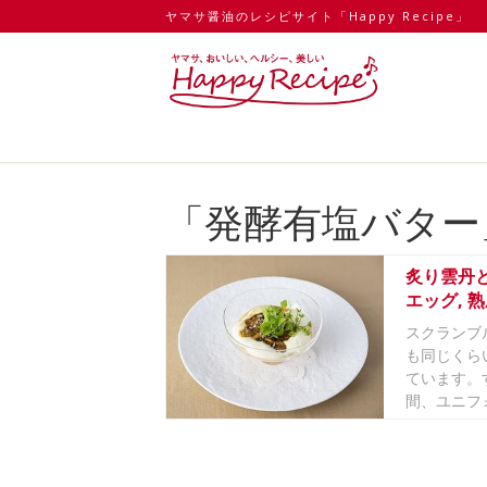
ヤマサ醤油のレシピサイト「Happy Recipe」
「発酵有塩バター
炙り雲丹
エッグ, 
ーヌ
スクランブ
も同じくら
ています。
間、ユニフォ