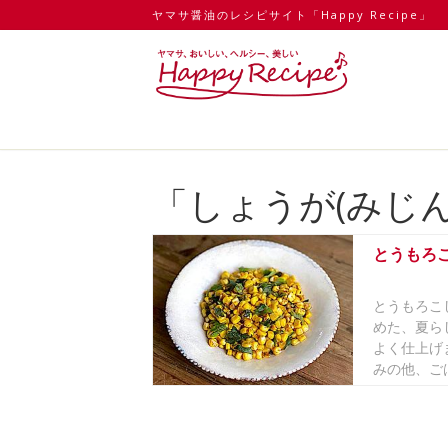
ヤマサ醤油のレシピサイト「Happy Recipe」
「しょうが(みじ
とうもろ
とうもろこ
めた、夏ら
よく仕上げ
みの他、ごは