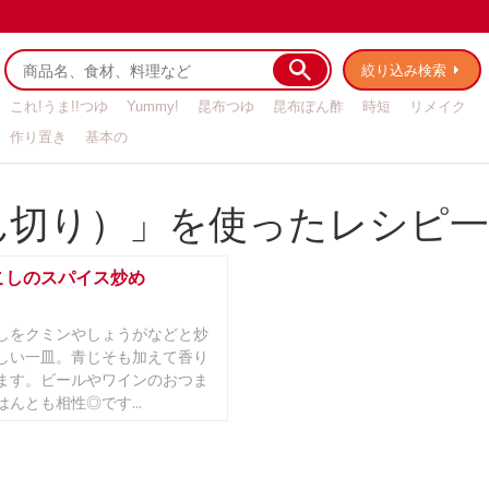
絞り込み検索
これ!うま!!つゆ
Yummy!
昆布つゆ
昆布ぽん酢
時短
リメイク
作り置き
基本の
ん切り）」を使ったレシピ
こしのスパイス炒め
しをクミンやしょうがなどと炒
しい一皿。青じそも加えて香り
ます。ビールやワインのおつま
んとも相性◎です...