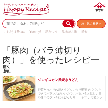
絞り込み検索
これ!うま!!つゆ
Yummy!
昆布つゆ
昆布ぽん酢
時短
リメイク
作り置き
基本の
「豚肉（バラ薄切り
肉）」を使ったレシピ一
覧
ジンギスカン風焼きうどん
野菜たっぷりの焼きうどん。余り野菜でパパッと
できてバランスがいいので、バタバタと忙しい日
や休日のランチにもぴったり！「ヤマサ 万能クッ
キングた...