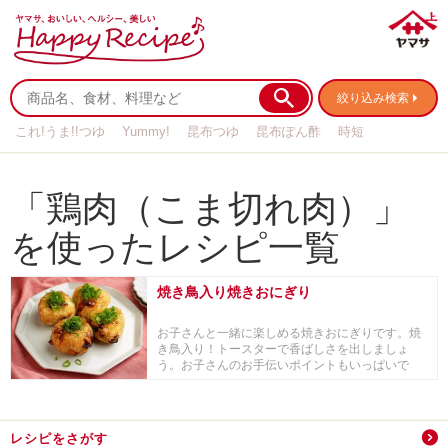
絞り込み検索
これ!うま!!つゆ
Yummy!
昆布つゆ
昆布ぽん酢
時短
リメイク
作り置き
基本の
「鶏肉（こま切れ肉）」
を使ったレシピ一覧
焼き鳥入り焼きおにぎり
お子さんと一緒に楽しめる焼きおにぎりです。焼
き鳥入り！トースターで香ばしさを出しましょ
う。お子さんのお手伝いポイントもいっぱいで
す。
レシピをさがす