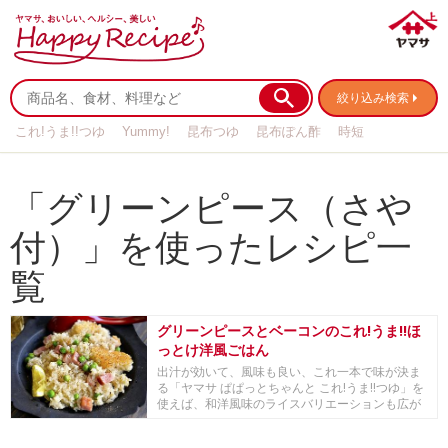
絞り込み検索
これ!うま!!つゆ
Yummy!
昆布つゆ
昆布ぽん酢
時短
リメイク
作り置き
基本の
「グリーンピース（さや
付）」を使ったレシピ一
覧
グリーンピースとベーコンのこれ!うま!!ほ
っとけ洋風ごはん
出汁が効いて、風味も良い、これ一本で味が決ま
る「ヤマサ ぱぱっとちゃんと これ!うま!!つゆ」を
使えば、和洋風味のライスバリエーションも広が
り...